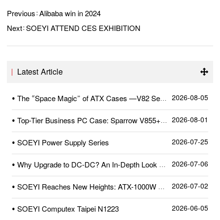
Previous：
Alibaba win in 2024
Next：
SOEYI ATTEND CES EXHIBITION
Latest Article
2026-08-05
• The “Space Magic” of ATX Cases —V82 Series
2026-08-01
• Top-Tier Business PC Case: Sparrow V855+—A Quick Review After Unboxing
2026-07-25
• SOEYI Power Supply Series
2026-07-06
• Why Upgrade to DC-DC? An In-Depth Look at SOEYI’s Pioneering High-Precision Dual-Crystal DC-DC Circuit
2026-07-02
• SOEYI Reaches New Heights: ATX-1000W Power Supply Certified by Cybenetics
2026-06-05
• SOEYI Computex Taipei N1223